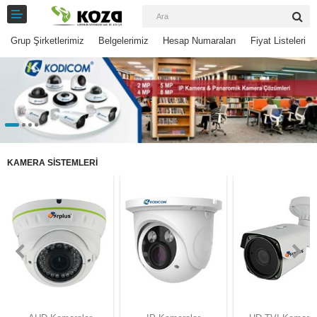
Grup Şirketlerimiz
Belgelerimiz
Hesap Numaraları
Fiyat Listeleri
Kameralar
Kayıt Cihazları
KAMERA SİSTEMLERİ
Mobil Ürünler
Hırsız Alarm Sistemleri
Yangın Alarm Sistemleri
PDKS Sistemleri
Kapı Açma Sistemleri