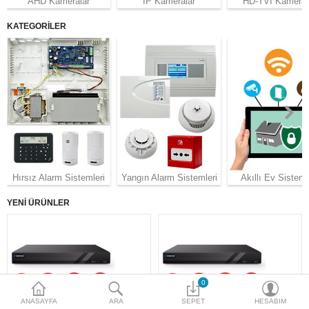
AHD Kameralar
IP Kameralar
HD-TVI Kameral
Access Giriş Kontrol
KATEGORİLER
Aksesuarlar
Plaka Tanıma Sistemi
Akıllı Ev Sistemleri
Ürün Güvenlik Sistemleri
Aksiyon Kameraları
Hırsız Alarm Sistemleri
Yangın Alarm Sistemleri
Akıllı Ev Sisteml
YENI ÜRÜNLER
Karşılaştır
A. Listem (0)
$
Para Birimi
0
ANASAYFA
ARA
SEPET
HESABIM