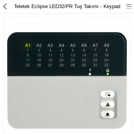
Teletek Eclipse LED32/PR Tuş Takımı - Keypad
Kameralar
Kayıt Cihazları
Mobil Ürünler
Hırsız Alarm Sistemleri
Yangın Alarm Sistemleri
PDKS Sistemleri
Kapı Açma Sistemleri