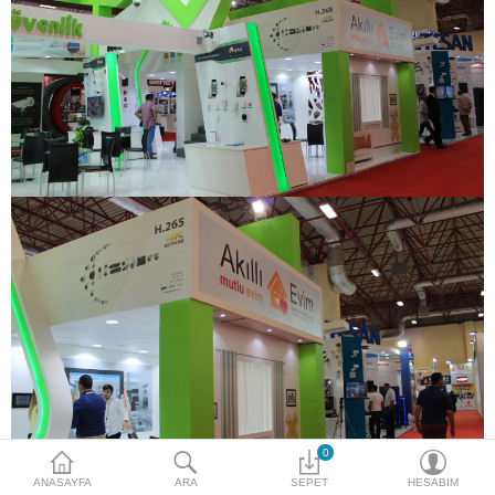
Access Giriş Kontrol
Aksesuarlar
Plaka Tanıma Sistemi
Akıllı Ev Sistemleri
Ürün Güvenlik Sistemleri
Aksiyon Kameraları
Karşılaştır
A. Listem (0)
$
Para Birimi
0
ANASAYFA
ARA
SEPET
HESABIM