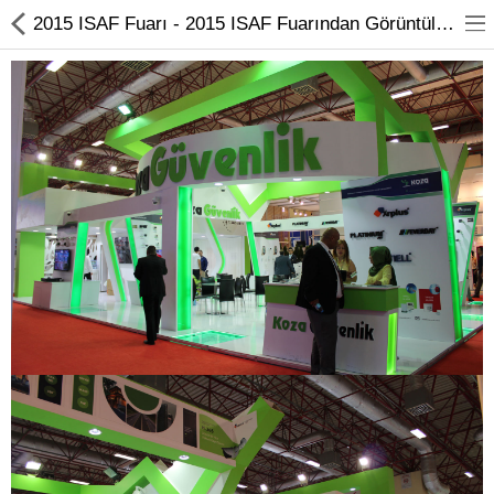
2015 ISAF Fuarı - 2015 ISAF Fuarından Görüntüler Koza Güvenlik
Kameralar
Kayıt Cihazları
Mobil Ürünler
Hırsız Alarm Sistemleri
Yangın Alarm Sistemleri
PDKS Sistemleri
Kapı Açma Sistemleri