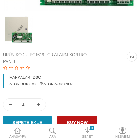
Access Giriş Kontrol
Aksesuarlar
Plaka Tanıma Sistemi
Akıllı Ev Sistemleri
ÜRÜN KODU:
PC1616 LCD ALARM KONTROL
PANELI
Ürün Güvenlik Sistemleri
Aksiyon Kameraları
MARKALAR
DSC
STOK DURUMU
STOK SORUNUZ
Karşılaştır
A. Listem (0)
$
Para Birimi
0
ANASAYFA
ARA
SEPET
HESABIM