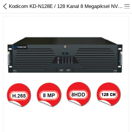
Kodicom KD-N128E / 128 Kanal 8 Megapiksel NVR Kayıt Cihazı
Kameralar
Kayıt Cihazları
Mobil Ürünler
Hırsız Alarm Sistemleri
Yangın Alarm Sistemleri
PDKS Sistemleri
Kapı Açma Sistemleri