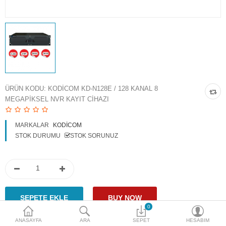
Access Giriş Kontrol
Aksesuarlar
Plaka Tanıma Sistemi
Akıllı Ev Sistemleri
ÜRÜN KODU:
KODICOM KD-N128E / 128 KANAL 8
MEGAPIKSEL NVR KAYIT CIHAZI
Ürün Güvenlik Sistemleri
Aksiyon Kameraları
MARKALAR
KODICOM
STOK DURUMU
STOK SORUNUZ
Karşılaştır
A. Listem (0)
$
Para Birimi
0
ANASAYFA
ARA
SEPET
HESABIM