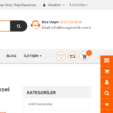
ayi Girişi / Bayi Başvurusu
Hesabım
$
US Dollar
Bize Ulaşın:
0212 220 06 04
Email:
info@kozaguvenlik.com.tr
0
BLOG
İLETIŞIM
item(s)
-
$0,00
ksel
KATEGORILER
AHD Kameralar
ışın