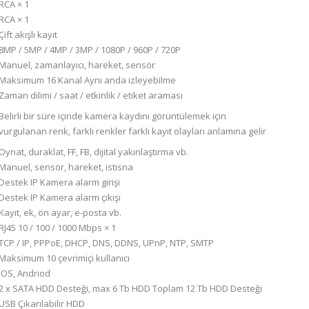
RCA × 1
RCA × 1
Çift akışlı kayıt
8MP / 5MP / 4MP / 3MP / 1080P / 960P / 720P
Manuel, zamanlayıcı, hareket, sensör
Maksimum 16 Kanal Aynı anda izleyebilme
Zaman dilimi / saat / etkinlik / etiket araması
Belirli bir süre içinde kamera kaydını görüntülemek için
vurgulanan renk, farklı renkler farklı kayıt olayları anlamına gelir
Oynat, duraklat, FF, FB, dijital yakınlaştırma vb.
Manuel, sensör, hareket, istisna
Destek IP Kamera alarm girişi
Destek IP Kamera alarm çıkışı
Kayıt, ek, ön ayar, e-posta vb.
RJ45 10 / 100 / 1000 Mbps × 1
TCP / IP, PPPoE, DHCP, DNS, DDNS, UPnP, NTP, SMTP
Maksimum 10 çevrimiçi kullanıcı
iOS, Andriod
2 x SATA HDD Desteği, max 6 Tb HDD Toplam 12 Tb HDD Desteği
USB Çıkarılabilir HDD