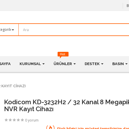
B
SAYFA
KURUMSAL
ÜRÜNLER
DESTEK
BASIN
 KAYIT CIHAZI
Kodicom KD-3232H2 / 32 Kanal 8 Megapi
NVR Kayıt Cihazı
0 yorum
Stok bilgisi için müşteri temsilcinize dan