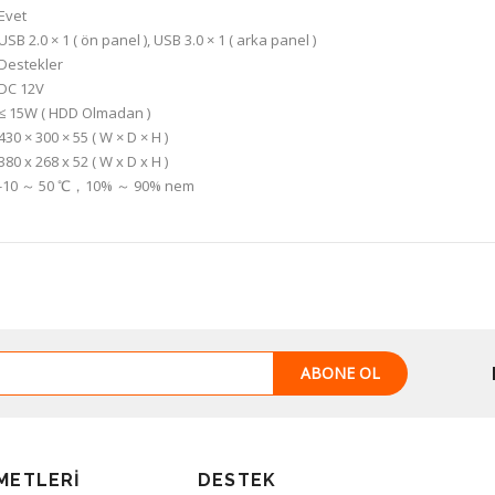
Evet
USB 2.0 × 1 ( ön panel ), USB 3.0 × 1 ( arka panel )
Destekler
DC 12V
≤ 15W ( HDD Olmadan )
430 × 300 × 55 ( W × D × H )
380 x 268 x 52 ( W x D x H )
-10 ～ 50 ℃，10% ～ 90% nem
ABONE OL
METLERI
DESTEK