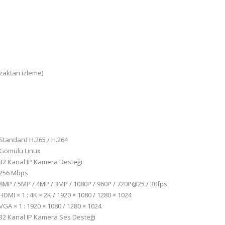
zaktan izleme)
Standard H.265 / H.264
Gömülü Linux
32 Kanal IP Kamera Desteği
256 Mbps
8MP / 5MP / 4MP / 3MP / 1080P / 960P / 720P@25 / 30fps
HDMI × 1 : 4K × 2K / 1920 × 1080 / 1280 × 1024
VGA × 1 : 1920 × 1080 / 1280 × 1024
32 Kanal IP Kamera Ses Desteği