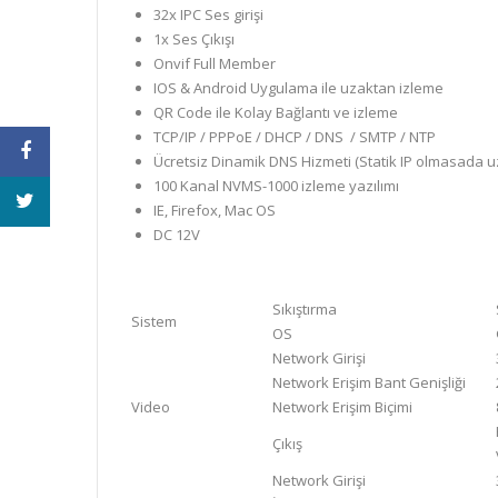
32x IPC Ses girişi
1x Ses Çıkışı
Onvif Full Member
IOS & Android Uygulama ile uzaktan izleme
QR Code ile Kolay Bağlantı ve izleme
TCP/IP / PPPoE / DHCP / DNS / SMTP / NTP
Ücretsiz Dinamik DNS Hizmeti (Statik IP olmasada u
100 Kanal NVMS-1000 izleme yazılımı
IE, Firefox, Mac OS
DC 12V
Sıkıştırma
Sistem
OS
Network Girişi
Network Erişim Bant Genişliği
Video
Network Erişim Biçimi
Çıkış
Network Girişi