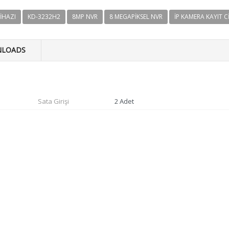
IHAZI
KD-3232H2
8MP NVR
8 MEGAPIKSEL NVR
IP KAMERA KAYIT C
LOADS
Sata Girişi
2 Adet