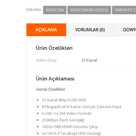
Etiketler:
KODICOM
KODICOM KD-3232H2
NVR KAYIT C
AÇIKLAMA
YORUMLAR (0)
DOWN
Ürün Özellikleri
Video Girişi
32 Kanal
Ürün Açıklaması
Genel Özellikler
32 Kanal 8Mp H.265 NVR
8 Megapiksel'e kadar Gerçek Zamanlı Kayıt
H.265 / H.264 Video Formatı
256Mbps Bant Genişliği
1920x1080 HDMI Görüntü Çıkışı
2x SATA 8 TeraBayt HDD Desteği