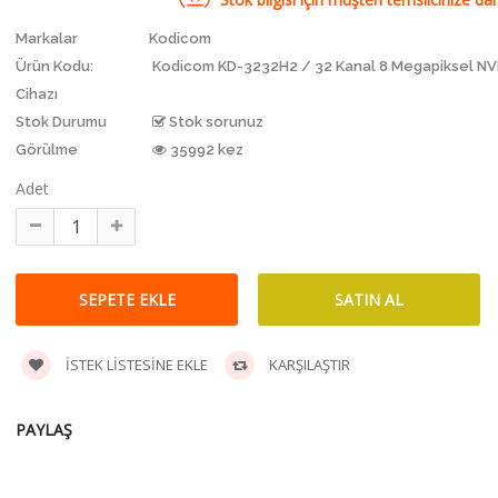
Markalar
Kodicom
Ürün Kodu:
Kodicom KD-3232H2 / 32 Kanal 8 Megapiksel NV
Cihazı
Stok Durumu
Stok sorunuz
Görülme
35992 kez
Adet
İSTEK LISTESINE EKLE
KARŞILAŞTIR
PAYLAŞ