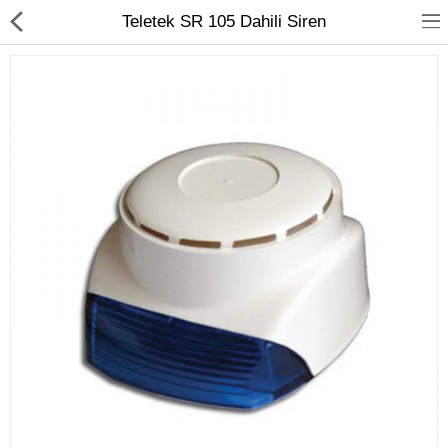
Teletek SR 105 Dahili Siren
Kameralar
Kayıt Cihazları
Mobil Ürünler
Hırsız Alarm Sistemleri
Yangın Alarm Sistemleri
PDKS Sistemleri
Kapı Açma Sistemleri