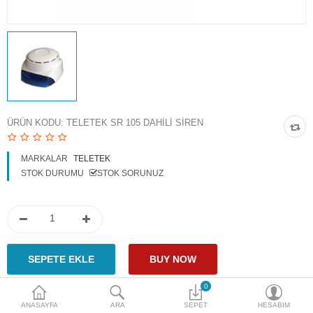
Access Giriş Kontrol
Aksesuarlar
Plaka Tanıma Sistemi
Akıllı Ev Sistemleri
ÜRÜN KODU:
TELETEK SR 105 DAHILI SIREN
Ürün Güvenlik Sistemleri
MARKALAR
TELETEK
Aksiyon Kameraları
STOK DURUMU
STOK SORUNUZ
Karşılaştır
A. Listem (0)
$
Para Birimi
0
ANASAYFA
ARA
SEPET
HESABIM
Paylaş