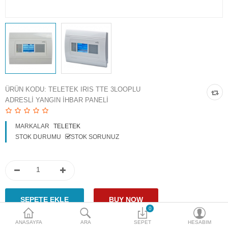
Access Giriş Kontrol
Aksesuarlar
Plaka Tanıma Sistemi
Akıllı Ev Sistemleri
ÜRÜN KODU:
TELETEK IRIS TTE 3LOOPLU
ADRESLI YANGIN İHBAR PANELI
Ürün Güvenlik Sistemleri
Aksiyon Kameraları
MARKALAR
TELETEK
STOK DURUMU
STOK SORUNUZ
Karşılaştır
A. Listem (0)
$
Para Birimi
0
ANASAYFA
ARA
SEPET
HESABIM