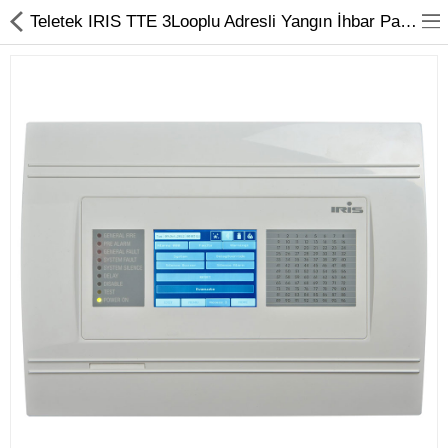
Teletek IRIS TTE 3Looplu Adresli Yangın İhbar Paneli - Koza Güvenlik
Kameralar
Kayıt Cihazları
Mobil Ürünler
Hırsız Alarm Sistemleri
Yangın Alarm Sistemleri
PDKS Sistemleri
Kapı Açma Sistemleri