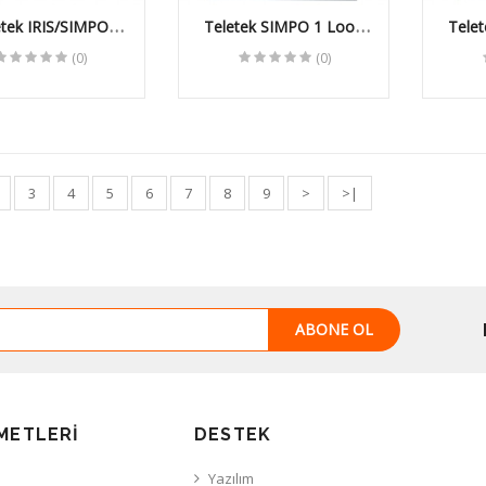
etek IRIS/SIMPO
Teletek SIMPO 1 Loop
Tele
rarlayıcı Paneli
Adresli Yangın İhbar Paneli
Adresli
(0)
(0)
(Repeater)
3
4
5
6
7
8
9
>
>|
ABONE OL
METLERI
DESTEK
Yazılım