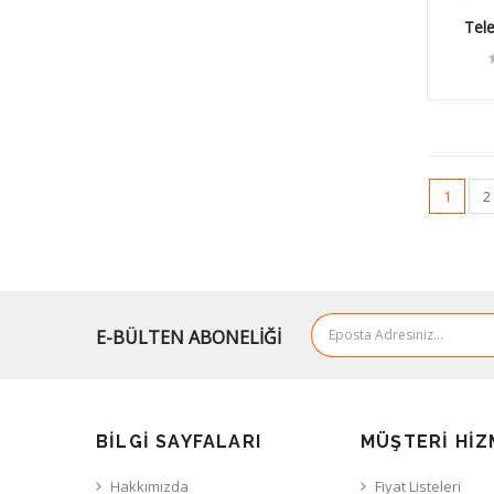
Tel
Tek
1
2
E-BÜLTEN ABONELİĞİ
BILGI SAYFALARI
MÜŞTERI HIZ
Hakkımızda
Fiyat Listeleri