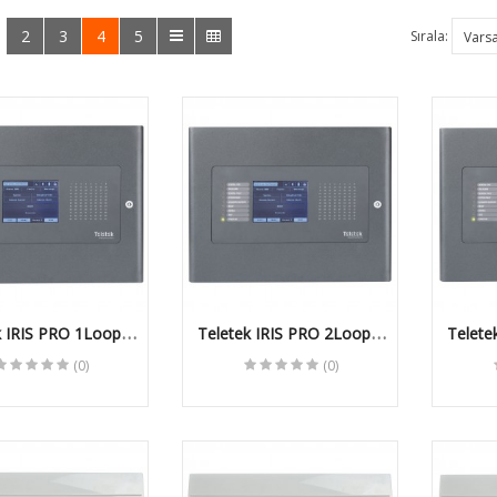
StarLight Box..
StarLight Bul..
2
3
4
5
:
Sırala:
Kodicom KD-9352M2 5
Kodicom KD-9422S3-
Megapiksel StarLight
FZ 2 Megapiksel IR
Box IP Ka..
Starlight Var..
Kodicom KD-9420E2 2
Kodicom KD-
Megapiksel 1080p IR
9423M2/AZ 2
Bullet IP ..
Megapiksel 1080p
StarLight ..
k IRIS PRO 1Looplu
Teletek IRIS PRO 2Looplu
Telete
Kodicom KD-9421S3-
 Yangın İhbar Paneli
Adresli Yangın İhbar Paneli
Adresli
(0)
(0)
28 2 Megapiksel H.265
Kodicom KD-
1080p IR B..
9453M2/AZ 5
Megapiksel Motorize
Bullet ..
Kodicom KD-9421S3-