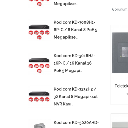
 1080p
Megapikse..
Görünüm
Kodicom KD-3008H1-
-
8P-C / 8 Kanal 8 PoE 5
5
Megapikse..
Motorize
Kodicom KD-3016H2-
16P-C / 16 Kanal 16
-9622E2-
PoE 5 Megapi..
iksel
d Dom..
Telete
Kodicom KD-3232H2 /
Adresli
32 Kanal 8 Megapiksel
-9632M2-
NVR Kayı..
iksel
IP K..
Kodicom KD-5020AHD-