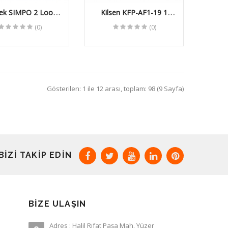
tek SIMPO 2 Loop
Kilsen KFP-AF1-19 1
 Yangın İhbar Paneli
Looplu Adresli Yangın
(0)
(0)
Kontrol Paneli
Gösterilen: 1 ile 12 arası, toplam: 98 (9 Sayfa)
BIZI TAKIP EDIN
BIZE ULAŞIN
Adres : Halil Rıfat Paşa Mah. Yüzer