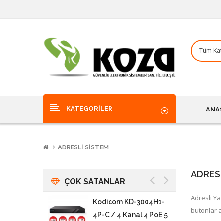
KATEGORILER
ANA
ADRESLI SISTEM
ADRES
ÇOK SATANLAR
Adresli Y
-
Kodicom KD-3004H1-
butonlar a
2
4P-C / 4 Kanal 4 PoE 5