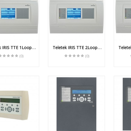
36 2 Megapiksel H.265
1080p IR B..
Kodicom KD-9520E2 2
Megapiksel 1080p IR
Dome IP Ka..
k IRIS TTE 1Looplu
Teletek IRIS TTE 2Looplu
Telete
 Yangın İhbar Paneli
Adresli Yangın İhbar Paneli
Adresli
(0)
(0)