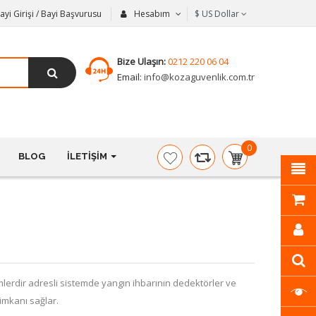
ayi Girişi / Bayi Başvurusu
Hesabım
$
US Dollar
Bize Ulaşın:
0212 220 06 04
Email:
info@kozaguvenlik.com.tr
0
BLOG
İLETIŞIM
item(s)
-
$0,00
lerdir adresli sistemde yangın ihbarının dedektörler ve
Kodicom KD-
Kodicom
 imkanı sağlar.
9523M2/AZ 2
4P-C / 4 