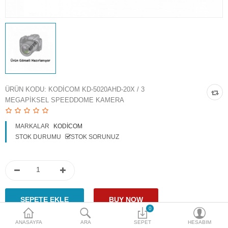
Access Giriş Kontrol
Aksesuarlar
Plaka Tanıma Sistemi
Akıllı Ev Sistemleri
ÜRÜN KODU:
KODICOM KD-5020AHD-20X / 3
MEGAPIKSEL SPEEDDOME KAMERA
Ürün Güvenlik Sistemleri
Aksiyon Kameraları
MARKALAR
KODICOM
STOK DURUMU
STOK SORUNUZ
Karşılaştır
A. Listem (0)
$
Para Birimi
0
ANASAYFA
ARA
SEPET
HESABIM