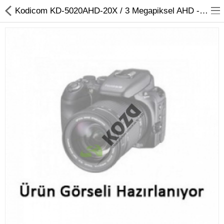
Kodicom KD-5020AHD-20X / 3 Megapiksel AHD - TVI - IP Speed Dome Kamera
Kameralar
Kayıt Cihazları
Mobil Ürünler
Hırsız Alarm Sistemleri
Yangın Alarm Sistemleri
PDKS Sistemleri
Kapı Açma Sistemleri