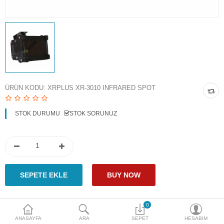
Access Giriş Kontrol
Aksesuarlar
Plaka Tanıma Sistemi
Akıllı Ev Sistemleri
ÜRÜN KODU:
XRPLUS XR-3010 INFRARED SPOT
Ürün Güvenlik Sistemleri
STOK DURUMU
STOK SORUNUZ
Aksiyon Kameraları
Karşılaştır
A. Listem (0)
$
Para Birimi
0
Paylaş
ANASAYFA
ARA
SEPET
HESABIM