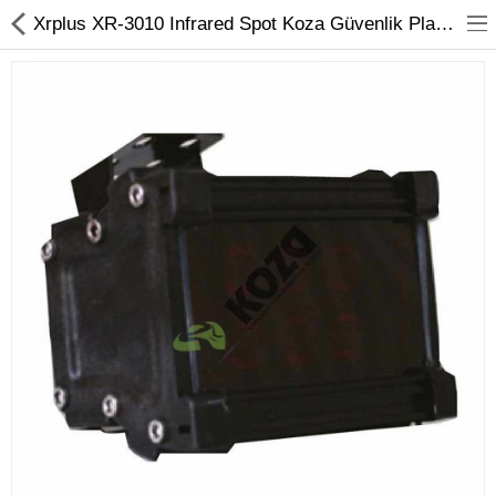
Xrplus XR-3010 Infrared Spot Koza Güvenlik Plaka Tanıma Sistemi
Kameralar
Kayıt Cihazları
Mobil Ürünler
Hırsız Alarm Sistemleri
Yangın Alarm Sistemleri
PDKS Sistemleri
Kapı Açma Sistemleri