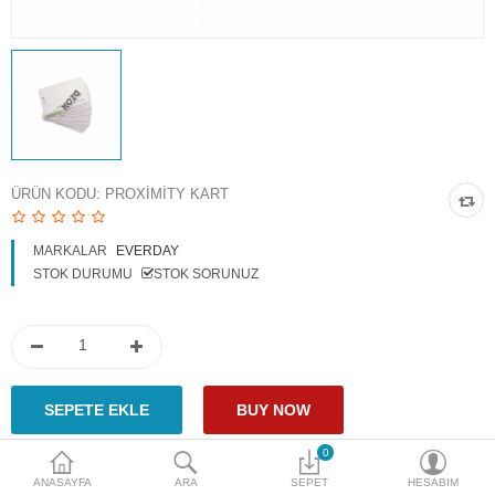
Access Giriş Kontrol
Aksesuarlar
Plaka Tanıma Sistemi
Akıllı Ev Sistemleri
ÜRÜN KODU:
PROXIMITY KART
Ürün Güvenlik Sistemleri
MARKALAR
EVERDAY
Aksiyon Kameraları
STOK DURUMU
STOK SORUNUZ
Karşılaştır
A. Listem (0)
$
Para Birimi
0
ANASAYFA
ARA
SEPET
HESABIM
Paylaş