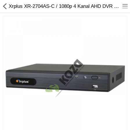
Xrplus XR-2704AS-C / 1080p 4 Kanal AHD DVR 5 IN 1 Hibrit Kayıt Cihazı
Kameralar
Kayıt Cihazları
Mobil Ürünler
Hırsız Alarm Sistemleri
Yangın Alarm Sistemleri
PDKS Sistemleri
Kapı Açma Sistemleri