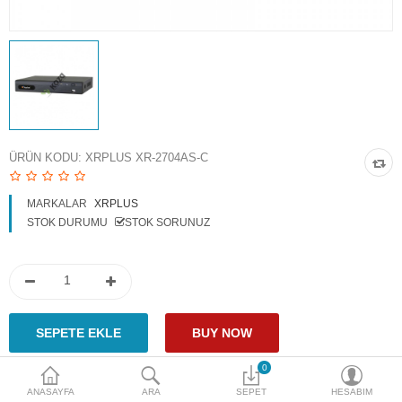
Access Giriş Kontrol
Aksesuarlar
Plaka Tanıma Sistemi
Akıllı Ev Sistemleri
ÜRÜN KODU:
XRPLUS XR-2704AS-C
Ürün Güvenlik Sistemleri
MARKALAR
XRPLUS
Aksiyon Kameraları
STOK DURUMU
STOK SORUNUZ
Karşılaştır
A. Listem (0)
$
Para Birimi
0
ANASAYFA
ARA
SEPET
HESABIM
Paylaş