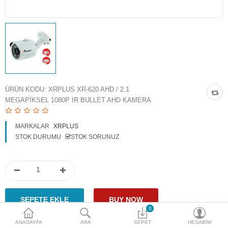
Access Giriş Kontrol
Aksesuarlar
Plaka Tanıma Sistemi
Akıllı Ev Sistemleri
ÜRÜN KODU:
XRPLUS XR-620 AHD / 2.1
MEGAPIKSEL 1080P IR BULLET AHD KAMERA
Ürün Güvenlik Sistemleri
Aksiyon Kameraları
MARKALAR
XRPLUS
STOK DURUMU
STOK SORUNUZ
Karşılaştır
A. Listem (0)
$
Para Birimi
0
ANASAYFA
ARA
SEPET
HESABIM