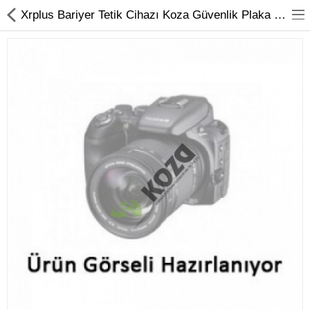
Xrplus Bariyer Tetik Cihazı Koza Güvenlik Plaka Tanıma Sistemi
Kameralar
Kayıt Cihazları
Mobil Ürünler
Hırsız Alarm Sistemleri
Yangın Alarm Sistemleri
PDKS Sistemleri
Kapı Açma Sistemleri