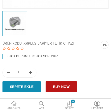
Access Giriş Kontrol
Aksesuarlar
Plaka Tanıma Sistemi
Akıllı Ev Sistemleri
ÜRÜN KODU:
XRPLUS BARIYER TETIK CIHAZI
Ürün Güvenlik Sistemleri
STOK DURUMU
STOK SORUNUZ
Aksiyon Kameraları
Karşılaştır
A. Listem (0)
$
Para Birimi
0
Paylaş
ANASAYFA
ARA
SEPET
HESABIM