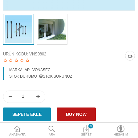
Access Giriş Kontrol
Aksesuarlar
Plaka Tanıma Sistemi
Akıllı Ev Sistemleri
ÜRÜN KODU:
VNS0802
Ürün Güvenlik Sistemleri
MARKALAR
VONASEC
Aksiyon Kameraları
STOK DURUMU
STOK SORUNUZ
Karşılaştır
A. Listem (0)
$
Para Birimi
0
ANASAYFA
ARA
SEPET
HESABIM
Paylaş