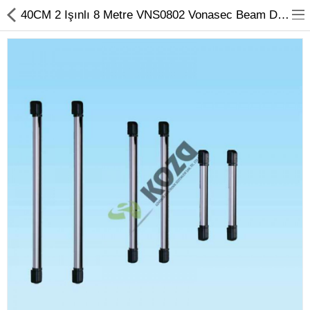
40CM 2 Işınlı 8 Metre VNS0802 Vonasec Beam Dedektör
Kameralar
Kayıt Cihazları
Mobil Ürünler
Hırsız Alarm Sistemleri
Yangın Alarm Sistemleri
PDKS Sistemleri
Kapı Açma Sistemleri