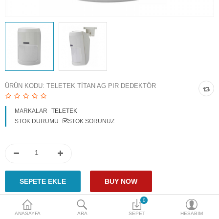
Access Giriş Kontrol
Aksesuarlar
Plaka Tanıma Sistemi
Akıllı Ev Sistemleri
ÜRÜN KODU:
TELETEK TITAN AG PIR DEDEKTÖR
Ürün Güvenlik Sistemleri
MARKALAR
TELETEK
Aksiyon Kameraları
STOK DURUMU
STOK SORUNUZ
Karşılaştır
A. Listem (0)
$
Para Birimi
0
ANASAYFA
ARA
SEPET
HESABIM
Paylaş