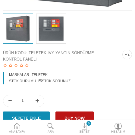
Access Giriş Kontrol
Aksesuarlar
Plaka Tanıma Sistemi
Akıllı Ev Sistemleri
ÜRÜN KODU:
TELETEK IVY YANGIN SÖNDÜRME
KONTROL PANELI
Ürün Güvenlik Sistemleri
Aksiyon Kameraları
MARKALAR
TELETEK
STOK DURUMU
STOK SORUNUZ
Karşılaştır
A. Listem (0)
$
Para Birimi
0
ANASAYFA
ARA
SEPET
HESABIM