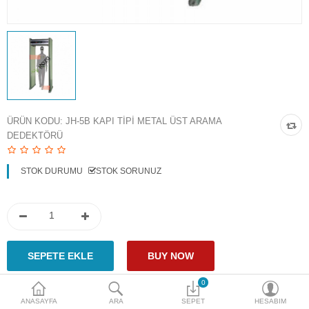
Access Giriş Kontrol
Aksesuarlar
Plaka Tanıma Sistemi
Akıllı Ev Sistemleri
ÜRÜN KODU:
JH-5B KAPI TIPI METAL ÜST ARAMA
DEDEKTÖRÜ
Ürün Güvenlik Sistemleri
Aksiyon Kameraları
STOK DURUMU
STOK SORUNUZ
Karşılaştır
A. Listem (0)
$
Para Birimi
0
ANASAYFA
ARA
SEPET
HESABIM
Paylaş