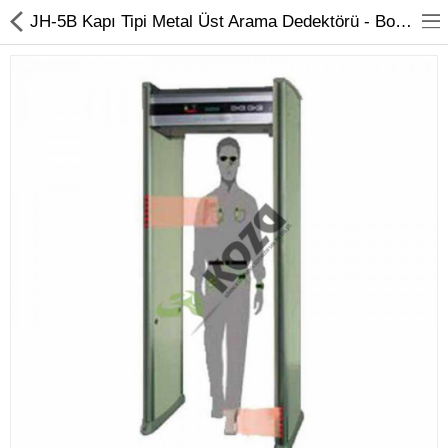
JH-5B Kapı Tipi Metal Üst Arama Dedektörü - Boy Dedektörü Koza Güvenlik
Kameralar
Kayıt Cihazları
Mobil Ürünler
Hırsız Alarm Sistemleri
Yangın Alarm Sistemleri
PDKS Sistemleri
Kapı Açma Sistemleri