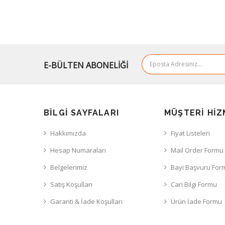
E-BÜLTEN ABONELİĞİ
BILGI SAYFALARI
MÜŞTERI HIZ
Hakkımızda
Fiyat Listeleri
Hesap Numaraları
Mail Order Formu
Belgelerimiz
Bayi Başvuru For
Satış Koşulları
Cari Bilgi Formu
Garanti & İade Koşulları
Ürün İade Formu