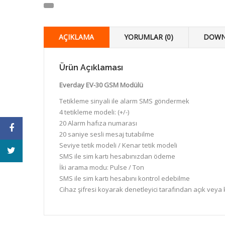
AÇIKLAMA
YORUMLAR (0)
DOWN
Ürün Açıklaması
Everday EV-30 GSM Modülü
Tetikleme sinyali ile alarm SMS göndermek
4 tetikleme modeli: (+/-)
20 Alarm hafıza numarası
20 saniye sesli mesaj tutabilme
Seviye tetik modeli / Kenar tetik modeli
SMS ile sim kartı hesabınızdan ödeme
İki arama modu: Pulse / Ton
SMS ile sim kartı hesabını kontrol edebilme
Cihaz şifresi koyarak denetleyici tarafından açık veya