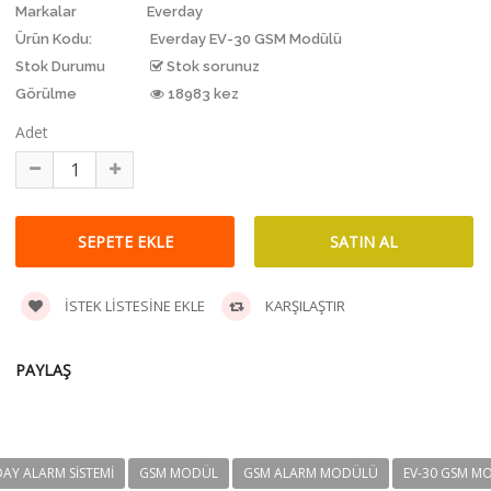
Markalar
Everday
Ürün Kodu:
Everday EV-30 GSM Modülü
Stok Durumu
Stok sorunuz
Görülme
18983 kez
Adet
İSTEK LISTESINE EKLE
KARŞILAŞTIR
PAYLAŞ
DAY ALARM SISTEMI
GSM MODÜL
GSM ALARM MODÜLÜ
EV-30 GSM M