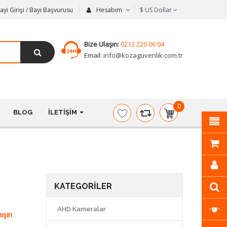
ayi Girişi / Bayi Başvurusu
Hesabım
$
US Dollar
Bize Ulaşın:
0212 220 06 04
Email:
info@kozaguvenlik.com.tr
0
BLOG
İLETIŞIM
item(s)
-
$0,00
KATEGORILER
AHD Kameralar
ışın