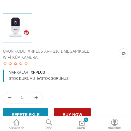
Access Giriş Kontrol
Aksesuarlar
Plaka Tanıma Sistemi
Akıllı Ev Sistemleri
ÜRÜN KODU:
XRPLUS XR-H210 1 MEGAPIKSEL
WIFI KÜP KAMERA
Ürün Güvenlik Sistemleri
Aksiyon Kameraları
MARKALAR
XRPLUS
STOK DURUMU
STOK SORUNUZ
Karşılaştır
A. Listem (0)
$
Para Birimi
0
ANASAYFA
ARA
SEPET
HESABIM