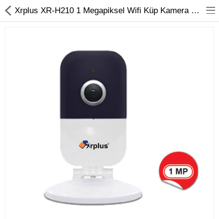
Xrplus XR-H210 1 Megapiksel Wifi Küp Kamera Koza Güvenlik Sistemleri
Kameralar
Kayıt Cihazları
Mobil Ürünler
Hırsız Alarm Sistemleri
Yangın Alarm Sistemleri
PDKS Sistemleri
Kapı Açma Sistemleri