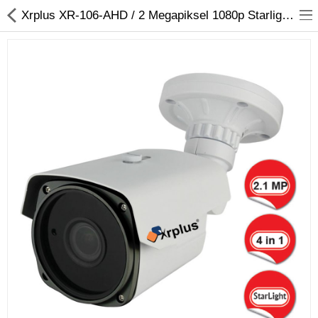
Xrplus XR-106-AHD / 2 Megapiksel 1080p Starlight Bullet AHD Kamera
Kameralar
Kayıt Cihazları
Mobil Ürünler
Hırsız Alarm Sistemleri
Yangın Alarm Sistemleri
PDKS Sistemleri
Kapı Açma Sistemleri