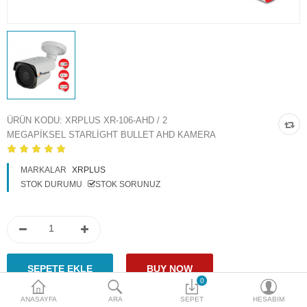
Access Giriş Kontrol
Aksesuarlar
Plaka Tanıma Sistemi
Akıllı Ev Sistemleri
ÜRÜN KODU:
XRPLUS XR-106-AHD / 2
MEGAPIKSEL STARLIGHT BULLET AHD KAMERA
Ürün Güvenlik Sistemleri
Aksiyon Kameraları
MARKALAR
XRPLUS
STOK DURUMU
STOK SORUNUZ
Karşılaştır
A. Listem (0)
$
Para Birimi
0
ANASAYFA
ARA
SEPET
HESABIM