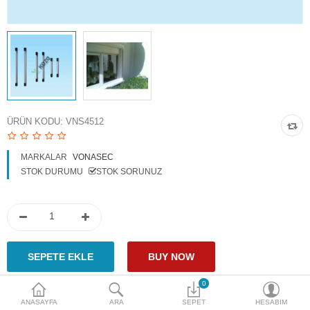
Access Giriş Kontrol
Aksesuarlar
Plaka Tanıma Sistemi
Akıllı Ev Sistemleri
ÜRÜN KODU:
VNS4512
Ürün Güvenlik Sistemleri
MARKALAR
VONASEC
Aksiyon Kameraları
STOK DURUMU
STOK SORUNUZ
Karşılaştır
A. Listem (0)
$
Para Birimi
0
ANASAYFA
ARA
SEPET
HESABIM
Paylaş