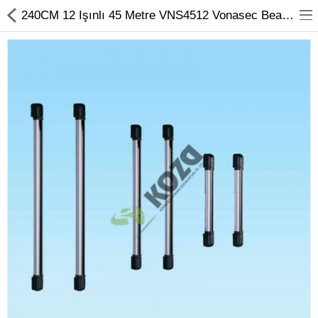
240CM 12 Işınlı 45 Metre VNS4512 Vonasec Beam Dedektör
Kameralar
Kayıt Cihazları
Mobil Ürünler
Hırsız Alarm Sistemleri
Yangın Alarm Sistemleri
PDKS Sistemleri
Kapı Açma Sistemleri