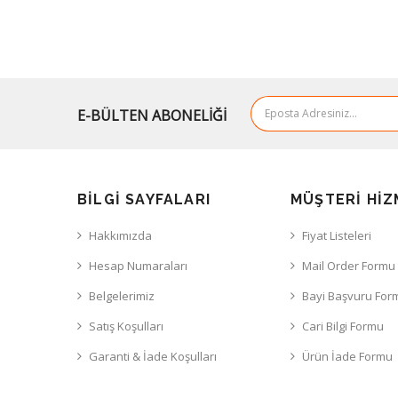
E-BÜLTEN ABONELİĞİ
BILGI SAYFALARI
MÜŞTERI HIZ
Hakkımızda
Fiyat Listeleri
Hesap Numaraları
Mail Order Formu
Belgelerimiz
Bayi Başvuru For
Satış Koşulları
Cari Bilgi Formu
Garanti & İade Koşulları
Ürün İade Formu