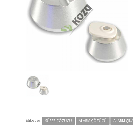
Etiketler:
SÜPER ÇÖZÜCÜ
ALARM ÇÖZÜCÜ
ALARM ÇIK