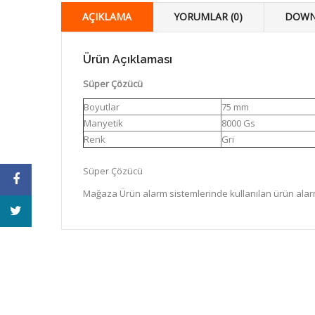
AÇIKLAMA
YORUMLAR (0)
DOWN
Ürün Açıklaması
Süper Çözücü
Boyutlar
75 mm
Manyetik
8000 Gs
Renk
Gri
Süper Çözücü
Mağaza Ürün alarm sistemlerinde kullanılan ürün alarmla