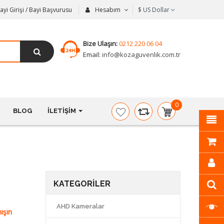
ayi Girişi / Bayi Başvurusu
Hesabım
$
US Dollar
Bize Ulaşın:
0212 220 06 04
Email:
info@kozaguvenlik.com.tr
0
BLOG
İLETIŞIM
item(s)
-
$0,00
KATEGORILER
AHD Kameralar
ışın