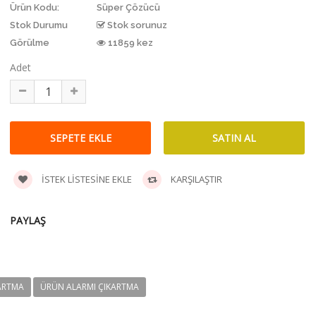
Ürün Kodu:
Süper Çözücü
Stok Durumu
Stok sorunuz
Görülme
11859 kez
Adet
İSTEK LISTESINE EKLE
KARŞILAŞTIR
PAYLAŞ
ARTMA
ÜRÜN ALARMI ÇIKARTMA