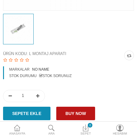
Access Giriş Kontrol
Aksesuarlar
Plaka Tanıma Sistemi
Akıllı Ev Sistemleri
ÜRÜN KODU:
L MONTAJ APARATI
Ürün Güvenlik Sistemleri
MARKALAR
NO NAME
Aksiyon Kameraları
STOK DURUMU
STOK SORUNUZ
Karşılaştır
A. Listem (0)
$
Para Birimi
0
ANASAYFA
ARA
SEPET
HESABIM
Paylaş