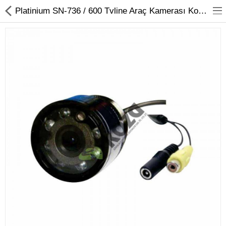
Platinium SN-736 / 600 Tvline Araç Kamerası Koza Güvenlik
Kameralar
Kayıt Cihazları
Mobil Ürünler
Hırsız Alarm Sistemleri
Yangın Alarm Sistemleri
PDKS Sistemleri
Kapı Açma Sistemleri