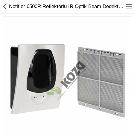
Notifier 6500R Reflektörlü IR Optik Beam Dedektör - Koza Güvenlik
Kameralar
Kayıt Cihazları
Mobil Ürünler
Hırsız Alarm Sistemleri
Yangın Alarm Sistemleri
PDKS Sistemleri
Kapı Açma Sistemleri