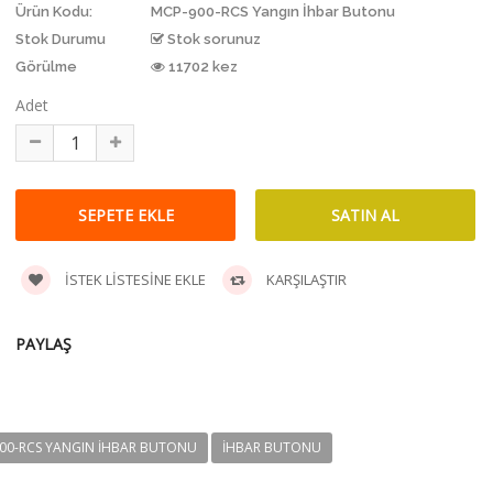
Ürün Kodu:
MCP-900-RCS Yangın İhbar Butonu
Stok Durumu
Stok sorunuz
Görülme
11702 kez
Adet
İSTEK LISTESINE EKLE
KARŞILAŞTIR
PAYLAŞ
00-RCS YANGIN İHBAR BUTONU
IHBAR BUTONU