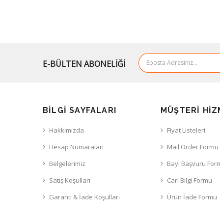
E-BÜLTEN ABONELİĞİ
BILGI SAYFALARI
MÜŞTERI HIZ
Hakkımızda
Fiyat Listeleri
Hesap Numaraları
Mail Order Formu
Belgelerimiz
Bayi Başvuru For
Satış Koşulları
Cari Bilgi Formu
Garanti & İade Koşulları
Ürün İade Formu