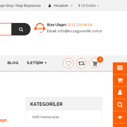
ayi Girişi / Bayi Başvurusu
Hesabım
$
US Dollar
Bize Ulaşın:
0212 220 06 04
Email:
info@kozaguvenlik.com.tr
0
BLOG
İLETIŞIM
item(s)
-
$0,00
KATEGORILER
AHD Kameralar
ışın