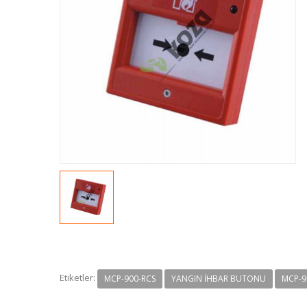
Etiketler:
MCP-900-RCS
YANGIN İHBAR BUTONU
MCP-9