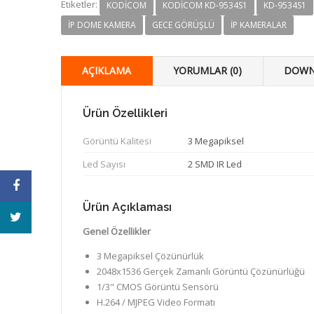
Etiketler:
KODICOM
KODICOM KD-9534S1
KD-9534S1
IP DOME KAMERA
GECE GÖRÜŞLÜ
IP KAMERALAR
AÇIKLAMA
YORUMLAR (0)
DOWN
Ürün Özellikleri
Görüntü Kalitesi
3 Megapiksel
Led Sayısı
2 SMD IR Led
Ürün Açıklaması
Genel Özellikler
3 Megapiksel Çözünürlük
2048x1536 Gerçek Zamanlı Görüntü Çözünürlüğü
1/3" CMOS Görüntü Sensörü
H.264 / MJPEG Video Formatı