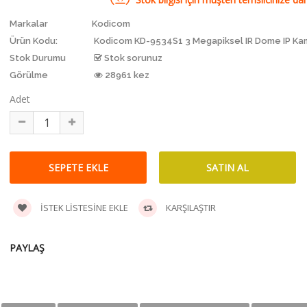
Markalar
Kodicom
Ürün Kodu:
Kodicom KD-9534S1 3 Megapiksel IR Dome IP Ka
Stok Durumu
Stok sorunuz
Görülme
28961 kez
Adet
İSTEK LISTESINE EKLE
KARŞILAŞTIR
PAYLAŞ