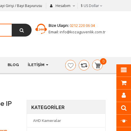
ayi Girişi / Bayi Başvurusu
Hesabım
$
US Dollar
Bize Ulaşın:
0212 220 06 04
Email:
info@kozaguvenlik.com.tr
0
BLOG
İLETIŞIM
item(s)
-
$0,00
e IP
KATEGORILER
AHD Kameralar
ışın