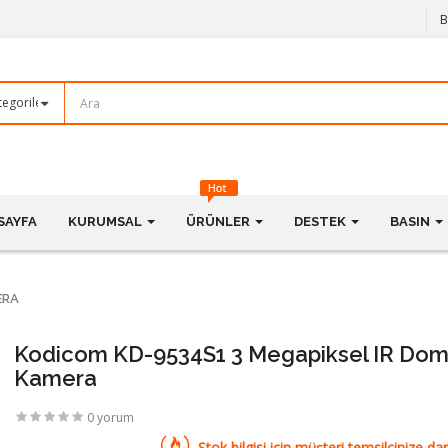
B
SAYFA
KURUMSAL
ÜRÜNLER
DESTEK
BASIN
ERA
Kodicom KD-9534S1 3 Megapiksel IR Dom
Kamera
0 yorum
Stok bilgisi için müşteri temsilcinize dan