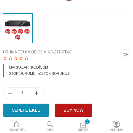
Access Giriş Kontrol
Aksesuarlar
Plaka Tanıma Sistemi
Akıllı Ev Sistemleri
ÜRÜN KODU:
KODICOM KD-2716TD-C
Ürün Güvenlik Sistemleri
MARKALAR
KODICOM
Aksiyon Kameraları
STOK DURUMU
STOK SORUNUZ
Karşılaştır
A. Listem (0)
$
Para Birimi
0
ANASAYFA
ARA
SEPET
HESABIM
Paylaş