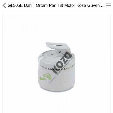
GL305E Dahili Ortam Pan Tilt Motor Koza Güvenlik Sistemleri
Kameralar
Kayıt Cihazları
Mobil Ürünler
Hırsız Alarm Sistemleri
Yangın Alarm Sistemleri
PDKS Sistemleri
Kapı Açma Sistemleri