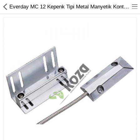
Everday MC 12 Kepenk Tipi Metal Manyetik Kontak - Koza Güvenlik
Kameralar
Kayıt Cihazları
Mobil Ürünler
Hırsız Alarm Sistemleri
Yangın Alarm Sistemleri
PDKS Sistemleri
Kapı Açma Sistemleri