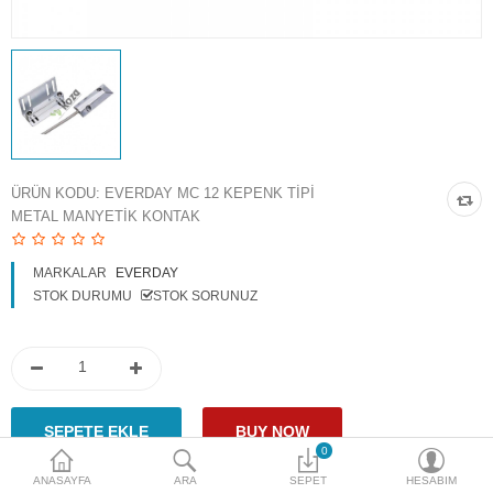
Access Giriş Kontrol
Aksesuarlar
Plaka Tanıma Sistemi
Akıllı Ev Sistemleri
ÜRÜN KODU:
EVERDAY MC 12 KEPENK TIPI
METAL MANYETIK KONTAK
Ürün Güvenlik Sistemleri
Aksiyon Kameraları
MARKALAR
EVERDAY
STOK DURUMU
STOK SORUNUZ
Karşılaştır
A. Listem (0)
$
Para Birimi
0
ANASAYFA
ARA
SEPET
HESABIM