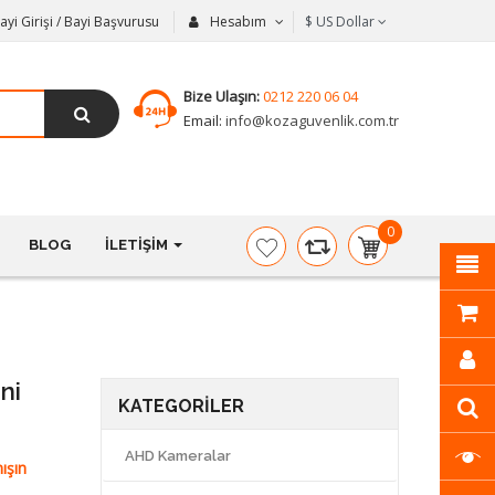
ayi Girişi / Bayi Başvurusu
Hesabım
$
US Dollar
Bize Ulaşın:
0212 220 06 04
Email:
info@kozaguvenlik.com.tr
0
BLOG
İLETIŞIM
item(s)
-
$0,00
ni
KATEGORILER
AHD Kameralar
ışın