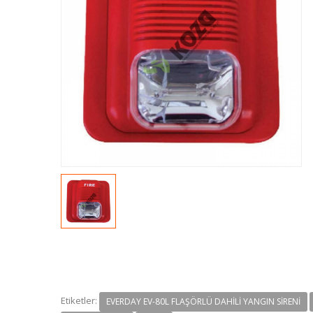
Etiketler:
EVERDAY EV-80L FLAŞÖRLÜ DAHILI YANGIN SIRENI