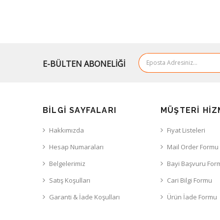
E-BÜLTEN ABONELİĞİ
BILGI SAYFALARI
MÜŞTERI HIZ
Hakkımızda
Fiyat Listeleri
Hesap Numaraları
Mail Order Formu
Belgelerimiz
Bayi Başvuru For
Satış Koşulları
Cari Bilgi Formu
Garanti & İade Koşulları
Ürün İade Formu