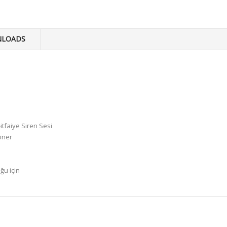
LOADS
I-itfaiye Siren Sesi
öner
ğu için