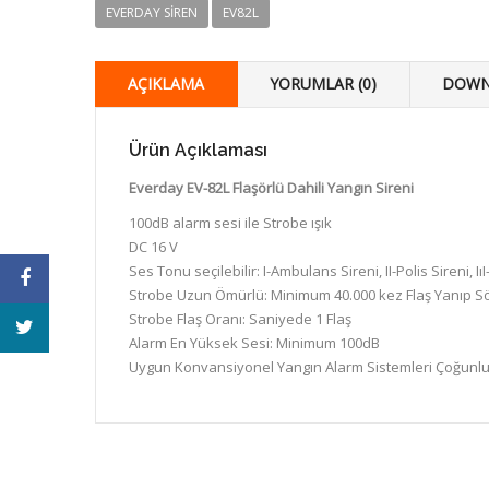
EVERDAY SIREN
EV82L
AÇIKLAMA
YORUMLAR (0)
DOWN
Ürün Açıklaması
Everday EV-82L Flaşörlü Dahili Yangın Sireni
100dB alarm sesi ile Strobe ışık
DC 16 V
Ses Tonu seçilebilir: I-Ambulans Sireni, II-Polis Sireni, Iı
Strobe Uzun Ömürlü: Minimum 40.000 kez Flaş Yanıp S
Strobe Flaş Oranı: Saniyede 1 Flaş
Alarm En Yüksek Sesi: Minimum 100dB
Uygun Konvansiyonel Yangın Alarm Sistemleri Çoğunlu