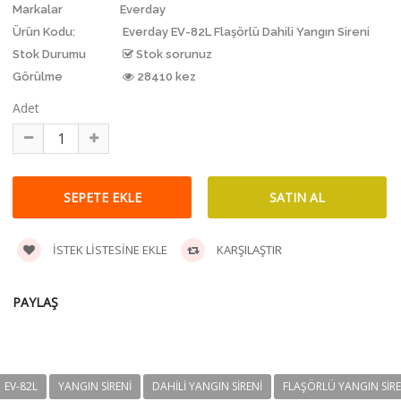
Markalar
Everday
Ürün Kodu:
Everday EV-82L Flaşörlü Dahili Yangın Sireni
Stok Durumu
Stok sorunuz
Görülme
28410 kez
Adet
İSTEK LISTESINE EKLE
KARŞILAŞTIR
PAYLAŞ
EV-82L
YANGIN SIRENI
DAHILI YANGIN SIRENI
FLAŞÖRLÜ YANGIN SIRE