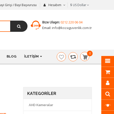
ayi Girişi / Bayi Başvurusu
Hesabım
$
US Dollar
Bize Ulaşın:
0212 220 06 04
Email:
info@kozaguvenlik.com.tr
0
BLOG
İLETIŞIM
item(s)
-
$0,00
KATEGORILER
AHD Kameralar
ışın