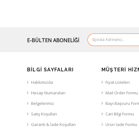
E-BÜLTEN ABONELİĞİ
BILGI SAYFALARI
MÜŞTERI HIZ
Hakkımızda
Fiyat Listeleri
Hesap Numaraları
Mail Order Formu
Belgelerimiz
Bayi Başvuru For
Satış Koşulları
Cari Bilgi Formu
Garanti & İade Koşulları
Ürün İade Formu