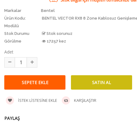
Markalar
Bentel
Ürün Kodu:
BENTEL VECTOR RX8 8 Zone Kablosuz Genişlem
Modülü
Stok Durumu
Stok sorunuz
Görülme
17257 kez
Adet
İSTEK LISTESINE EKLE
KARŞILAŞTIR
PAYLAŞ