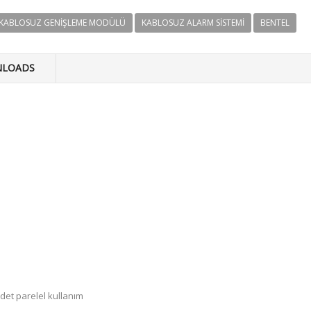
KABLOSUZ GENIŞLEME MODÜLÜ
KABLOSUZ ALARM SISTEMI
BENTEL
LOADS
et parelel kullanım