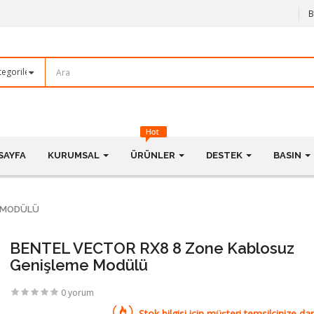
B
SAYFA
KURUMSAL
ÜRÜNLER
DESTEK
BASIN
E MODÜLÜ
BENTEL VECTOR RX8 8 Zone Kablosuz
Genişleme Modülü
0 yorum
Stok bilgisi için müşteri temsilcinize dan