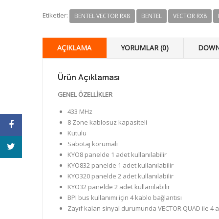
Etiketler:
BENTEL VECTOR RX8
BENTEL
VECTOR RX8
AÇIKLAMA
YORUMLAR (0)
DOWN
Ürün Açıklaması
GENEL ÖZELLİKLER
433 MHz
8 Zone kablosuz kapasiteli
Kutulu
Sabotaj korumalı
KYO8 panelde 1 adet kullanılabilir
KYO832 panelde 1 adet kullanılabilir
KYO320 panelde 2 adet kullanılabilir
KYO32 panelde 2 adet kullanılabilir
BPI bus kullanımı için 4 kablo bağlantısı
Zayıf kalan sinyal durumunda VECTOR QUAD ile 4 ad