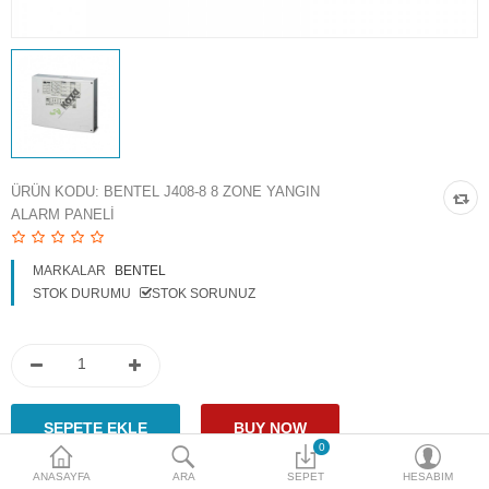
Access Giriş Kontrol
Aksesuarlar
Plaka Tanıma Sistemi
Akıllı Ev Sistemleri
ÜRÜN KODU:
BENTEL J408-8 8 ZONE YANGIN
ALARM PANELI
Ürün Güvenlik Sistemleri
Aksiyon Kameraları
MARKALAR
BENTEL
STOK DURUMU
STOK SORUNUZ
Karşılaştır
A. Listem (0)
$
Para Birimi
0
ANASAYFA
ARA
SEPET
HESABIM