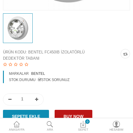
Access Giriş Kontrol
Aksesuarlar
Plaka Tanıma Sistemi
Akıllı Ev Sistemleri
ÜRÜN KODU:
BENTEL FC450IB İZOLATÖRLÜ
DEDEKTÖR TABANI
Ürün Güvenlik Sistemleri
Aksiyon Kameraları
MARKALAR
BENTEL
STOK DURUMU
STOK SORUNUZ
Karşılaştır
A. Listem (0)
$
Para Birimi
0
ANASAYFA
ARA
SEPET
HESABIM