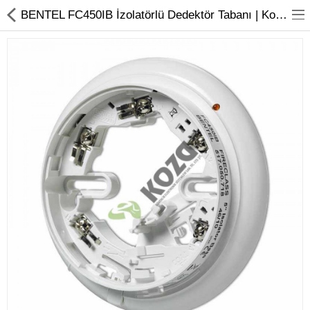
BENTEL FC450IB İzolatörlü Dedektör Tabanı | Koza Güvenlik Sistemleri
Kameralar
Kayıt Cihazları
Mobil Ürünler
Hırsız Alarm Sistemleri
Yangın Alarm Sistemleri
PDKS Sistemleri
Kapı Açma Sistemleri