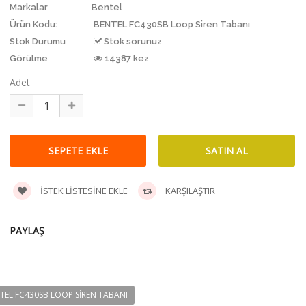
Markalar
Bentel
Ürün Kodu:
BENTEL FC430SB Loop Siren Tabanı
Stok Durumu
Stok sorunuz
Görülme
14387 kez
Adet
İSTEK LISTESINE EKLE
KARŞILAŞTIR
PAYLAŞ
TEL FC430SB LOOP SIREN TABANI