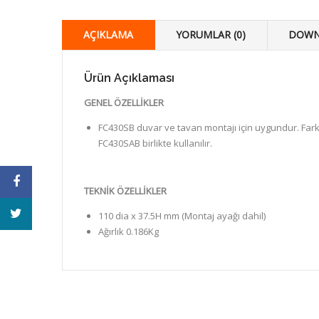
AÇIKLAMA
YORUMLAR (0)
DOWN
Ürün Açıklaması
GENEL ÖZELLİKLER
FC430SB duvar ve tavan montajı için uygundur. Far
FC430SAB birlikte kullanılır.
TEKNİK ÖZELLİKLER
110 dia x 37.5H mm (Montaj ayağı dahil)
Ağırlık 0.186Kg