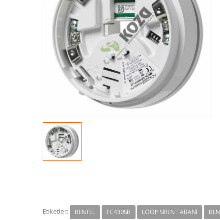
Etiketler:
BENTEL
FC430SB
LOOP SIREN TABANI
BEN