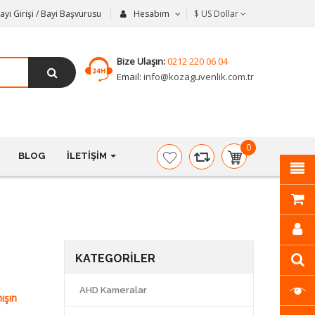
ayi Girişi / Bayi Başvurusu
Hesabım
$
US Dollar
Bize Ulaşın:
0212 220 06 04
Email:
info@kozaguvenlik.com.tr
0
BLOG
İLETIŞIM
item(s)
-
$0,00
KATEGORILER
AHD Kameralar
ışın