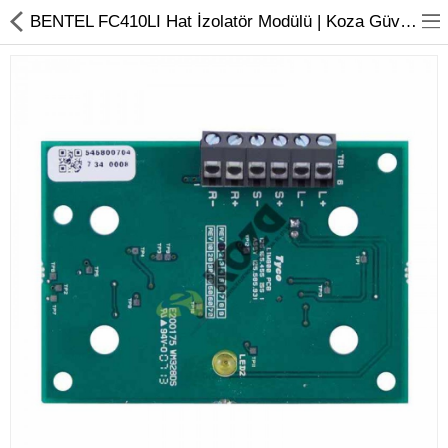
BENTEL FC410LI Hat İzolatör Modülü | Koza Güvenlik Sistemleri
Kameralar
Kayıt Cihazları
Mobil Ürünler
Hırsız Alarm Sistemleri
Yangın Alarm Sistemleri
PDKS Sistemleri
Kapı Açma Sistemleri