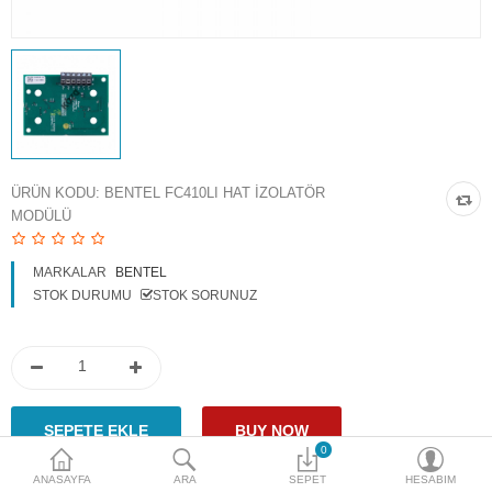
Access Giriş Kontrol
Aksesuarlar
Plaka Tanıma Sistemi
Akıllı Ev Sistemleri
ÜRÜN KODU:
BENTEL FC410LI HAT İZOLATÖR
MODÜLÜ
Ürün Güvenlik Sistemleri
Aksiyon Kameraları
MARKALAR
BENTEL
STOK DURUMU
STOK SORUNUZ
Karşılaştır
A. Listem (0)
$
Para Birimi
0
ANASAYFA
ARA
SEPET
HESABIM