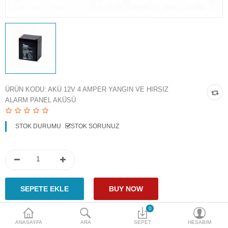
Access Giriş Kontrol
Aksesuarlar
Plaka Tanıma Sistemi
Akıllı Ev Sistemleri
ÜRÜN KODU:
AKÜ 12V 4 AMPER YANGIN VE HIRSIZ
ALARM PANEL AKÜSÜ
Ürün Güvenlik Sistemleri
Aksiyon Kameraları
STOK DURUMU
STOK SORUNUZ
Karşılaştır
A. Listem (0)
$
Para Birimi
0
ANASAYFA
ARA
SEPET
HESABIM
Paylaş