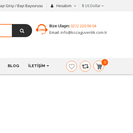
ayi Girişi / Bayi Başvurusu
Hesabım
$
US Dollar
Bize Ulaşın:
0212 220 06 04
Email:
info@kozaguvenlik.com.tr
0
BLOG
İLETIŞIM
item(s)
-
$0,00