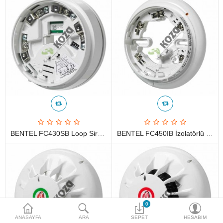
Access Giriş Kontrol
Aksesuarlar
Plaka Tanıma Sistemi
Akıllı Ev Sistemleri
Ürün Güvenlik Sistemleri
Aksiyon Kameraları
BENTEL FC430SB Loop Siren Tabanı
BENTEL FC450IB İzolatörlü Dedektör Tabanı
Karşılaştır
A. Listem (0)
$
Para Birimi
0
ANASAYFA
ARA
SEPET
HESABIM