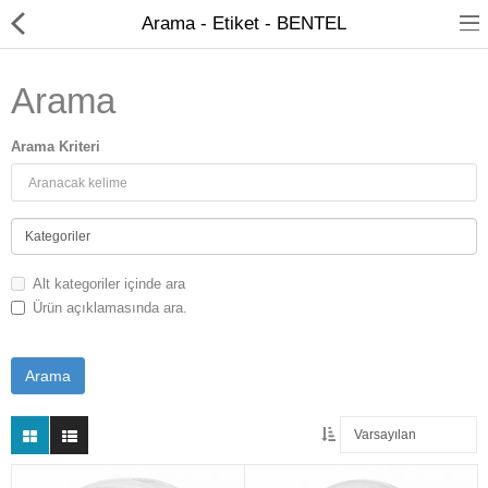
Arama - Etiket - BENTEL
Arama
Arama Kriteri
Kameralar
Kayıt Cihazları
Alt kategoriler içinde ara
Mobil Ürünler
Ürün açıklamasında ara.
Hırsız Alarm Sistemleri
Yangın Alarm Sistemleri
PDKS Sistemleri
Kapı Açma Sistemleri