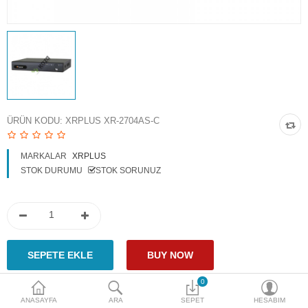
Access Giriş Kontrol
Aksesuarlar
Plaka Tanıma Sistemi
Akıllı Ev Sistemleri
ÜRÜN KODU:
XRPLUS XR-2704AS-C
Ürün Güvenlik Sistemleri
MARKALAR
XRPLUS
Aksiyon Kameraları
STOK DURUMU
STOK SORUNUZ
Karşılaştır
A. Listem (0)
$
Para Birimi
0
ANASAYFA
ARA
SEPET
HESABIM
Paylaş