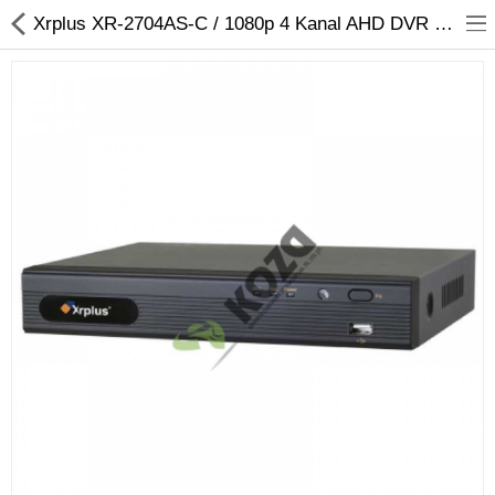
Xrplus XR-2704AS-C / 1080p 4 Kanal AHD DVR 5 IN 1 Hibrit Kayıt Cihazı
Kameralar
Kayıt Cihazları
Mobil Ürünler
Hırsız Alarm Sistemleri
Yangın Alarm Sistemleri
PDKS Sistemleri
Kapı Açma Sistemleri