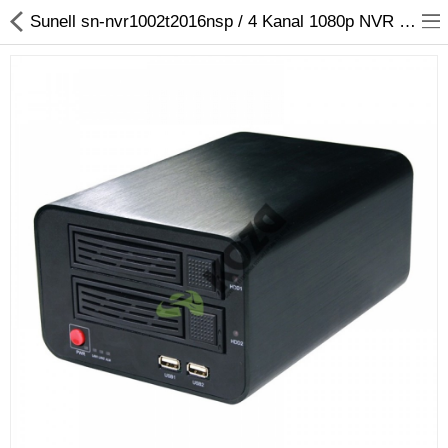
Sunell sn-nvr1002t2016nsp / 4 Kanal 1080p NVR IP Kayıt Cihazı
Kameralar
Kayıt Cihazları
Mobil Ürünler
Hırsız Alarm Sistemleri
Yangın Alarm Sistemleri
PDKS Sistemleri
Kapı Açma Sistemleri