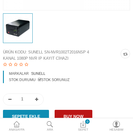
Access Giriş Kontrol
Aksesuarlar
Plaka Tanıma Sistemi
Akıllı Ev Sistemleri
ÜRÜN KODU:
SUNELL SN-NVR1002T2016NSP 4
KANAL 1080P NVR IP KAYIT CIHAZI
Ürün Güvenlik Sistemleri
Aksiyon Kameraları
MARKALAR
SUNELL
STOK DURUMU
STOK SORUNUZ
Karşılaştır
A. Listem (0)
$
Para Birimi
0
ANASAYFA
ARA
SEPET
HESABIM