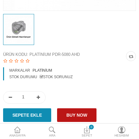
Access Giriş Kontrol
Aksesuarlar
Plaka Tanıma Sistemi
Akıllı Ev Sistemleri
ÜRÜN KODU:
PLATINIUM PDR-5080 AHD
Ürün Güvenlik Sistemleri
MARKALAR
PLATINIUM
Aksiyon Kameraları
STOK DURUMU
STOK SORUNUZ
Karşılaştır
A. Listem (0)
$
Para Birimi
0
ANASAYFA
ARA
SEPET
HESABIM
Paylaş