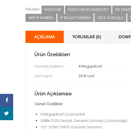
Etiketler:
KODICOM
KODICOM KD-9442E2/FZ
KD-9442E
4MP IP KAMERA
IP BULLET KAMERA
GECE GÖRÜŞLÜ
AÇIKLAMA
YORUMLAR (0)
DOWN
Ürün Özellikleri
Görüntü Kalitesi
4 Megapiksel
Led Sayısı
36 IR Led
Ürün Açıklaması
Genel Özellikler
4 Megapiksel Çözünürlük
2688x1520 Gerçek Zamanlı Görüntü Çözünürlüğü
1/3" SONY CMOS Görüntü Sensörü