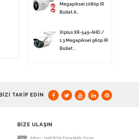
Megapiksel 1080p IR
Bullet A..
Xrplus XR-549-AHD /
1.3 Megapiksel 960p IR
Bullet ..
BIZI TAKIP EDIN
BIZE ULAŞIN
Adres : Halil Rıfat Paşa Mah. Yüzer