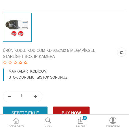
Access Giriş Kontrol
Aksesuarlar
Plaka Tanıma Sistemi
Akıllı Ev Sistemleri
ÜRÜN KODU:
KODICOM KD-9352M2 5 MEGAPIKSEL
STARLIGHT BOX IP KAMERA
Ürün Güvenlik Sistemleri
Aksiyon Kameraları
MARKALAR
KODICOM
STOK DURUMU
STOK SORUNUZ
Karşılaştır
A. Listem (0)
$
Para Birimi
0
ANASAYFA
ARA
SEPET
HESABIM