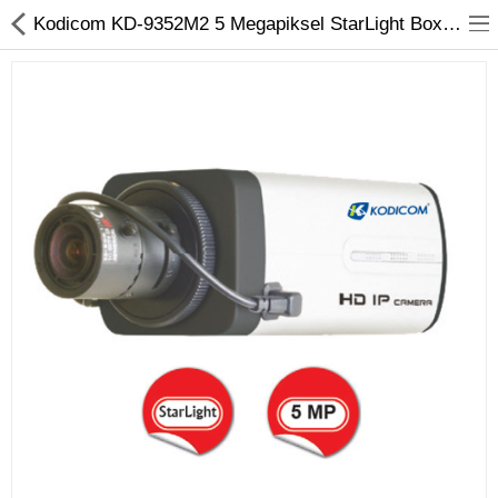
Kodicom KD-9352M2 5 Megapiksel StarLight Box IP Kamera
Kameralar
Kayıt Cihazları
Mobil Ürünler
Hırsız Alarm Sistemleri
Yangın Alarm Sistemleri
PDKS Sistemleri
Kapı Açma Sistemleri