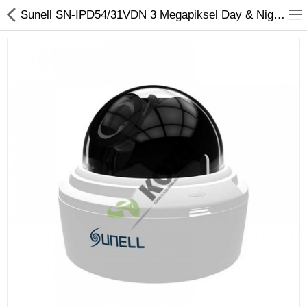
Sunell SN-IPD54/31VDN 3 Megapiksel Day & Night Dome IP Kamera
Kameralar
Kayıt Cihazları
Mobil Ürünler
Hırsız Alarm Sistemleri
Yangın Alarm Sistemleri
PDKS Sistemleri
Kapı Açma Sistemleri