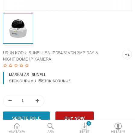
Access Giriş Kontrol
Aksesuarlar
Plaka Tanıma Sistemi
Akıllı Ev Sistemleri
ÜRÜN KODU:
SUNELL SN-IPD54/31VDN 3MP DAY &
NIGHT DOME IP KAMERA
Ürün Güvenlik Sistemleri
Aksiyon Kameraları
MARKALAR
SUNELL
STOK DURUMU
STOK SORUNUZ
Karşılaştır
A. Listem (0)
$
Para Birimi
0
ANASAYFA
ARA
SEPET
HESABIM