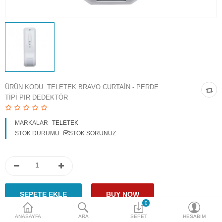
Access Giriş Kontrol
Aksesuarlar
Plaka Tanıma Sistemi
Akıllı Ev Sistemleri
ÜRÜN KODU:
TELETEK BRAVO CURTAIN - PERDE
TIPI PIR DEDEKTÖR
Ürün Güvenlik Sistemleri
Aksiyon Kameraları
MARKALAR
TELETEK
STOK DURUMU
STOK SORUNUZ
Karşılaştır
A. Listem (0)
$
Para Birimi
0
ANASAYFA
ARA
SEPET
HESABIM