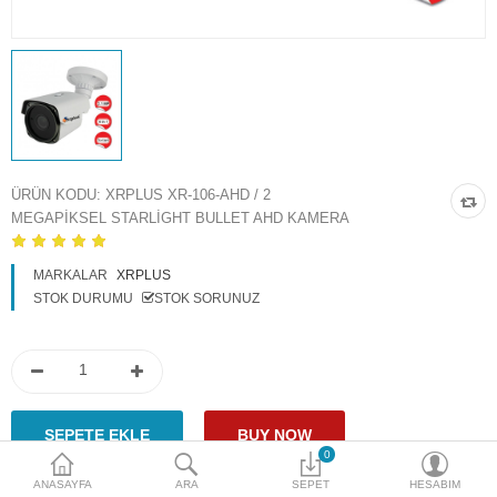
Access Giriş Kontrol
Aksesuarlar
Plaka Tanıma Sistemi
Akıllı Ev Sistemleri
ÜRÜN KODU:
XRPLUS XR-106-AHD / 2
MEGAPIKSEL STARLIGHT BULLET AHD KAMERA
Ürün Güvenlik Sistemleri
Aksiyon Kameraları
MARKALAR
XRPLUS
STOK DURUMU
STOK SORUNUZ
Karşılaştır
A. Listem (0)
$
Para Birimi
0
ANASAYFA
ARA
SEPET
HESABIM