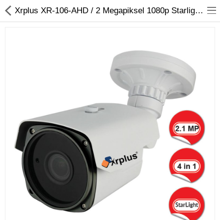
Xrplus XR-106-AHD / 2 Megapiksel 1080p Starlight Bullet AHD Kamera
Kameralar
Kayıt Cihazları
Mobil Ürünler
Hırsız Alarm Sistemleri
Yangın Alarm Sistemleri
PDKS Sistemleri
Kapı Açma Sistemleri