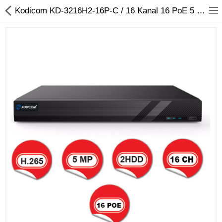
Kodicom KD-3216H2-16P-C / 16 Kanal 16 PoE 5 Megapiksel NVR Kayıt Cihazı
Kameralar
Kayıt Cihazları
Mobil Ürünler
Hırsız Alarm Sistemleri
Yangın Alarm Sistemleri
PDKS Sistemleri
Kapı Açma Sistemleri