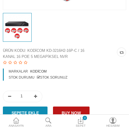
Access Giriş Kontrol
Aksesuarlar
Plaka Tanıma Sistemi
Akıllı Ev Sistemleri
ÜRÜN KODU:
KODICOM KD-3216H2-16P-C / 16
KANAL 16 POE 5 MEGAPIKSEL NVR
Ürün Güvenlik Sistemleri
Aksiyon Kameraları
MARKALAR
KODICOM
STOK DURUMU
STOK SORUNUZ
Karşılaştır
A. Listem (0)
$
Para Birimi
0
ANASAYFA
ARA
SEPET
HESABIM